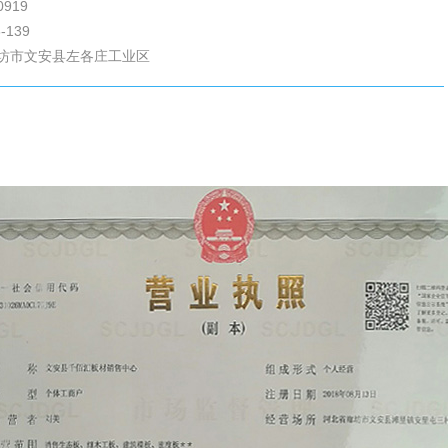
0919
-139
坊市文安县左各庄工业区