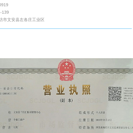
0919
-139
坊市文安县左各庄工业区